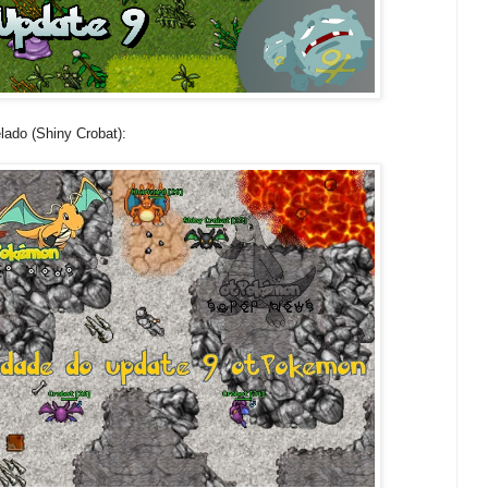
elado (Shiny Crobat):