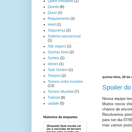
Quest Pesadelo
(1)
Quests
(6)
Quizz
(1)
Regulamento
(2)
seed
(1)
Segurança
(2)
Sistema operacional
(1)
Site seguro
(1)
Snorlax Noel
(2)
Sorteio
(2)
stones
(1)
Task System
(1)
Teleport
(2)
quinta-feira, 28 de
Torneio entre mundos
Spoiler do
(13)
Torneio Mundial
(7)
Tutorial
(8)
Nossa equipe tev
update
(5)
Muitos novos shi
chance de encont
Resolvemos posta
Historico de enquetes
para ser dia 07/
mas vamos postar