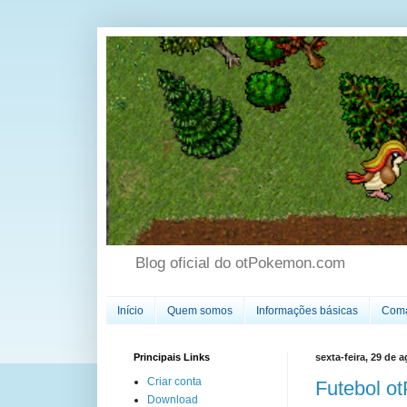
Blog oficial do otPokemon.com
Início
Quem somos
Informações básicas
Coma
Principais Links
sexta-feira, 29 de 
Criar conta
Futebol o
Download