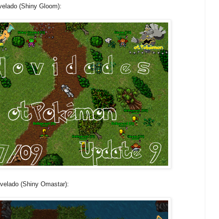
evelado (Shiny Gloom):
velado (Shiny Omastar):