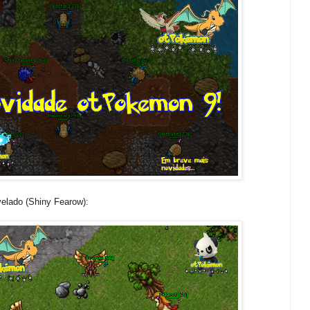
velado (Shiny Fearow):