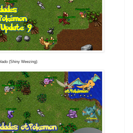
elado (Shiny Weezing):