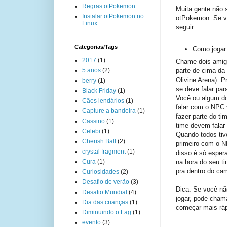
Regras otPokemon
Muita gente não 
Instalar otPokemon no
otPokemon. Se vo
Linux
seguir:
Categorias/Tags
Como jogar
2017
(1)
Chame dois amigo
parte de cima da
5 anos
(2)
Olivine Arena). 
berry
(1)
se deve falar par
Black Friday
(1)
Você ou algum do
Cães lendários
(1)
falar com o NPC 
Capture a bandeira
(1)
fazer parte do ti
Cassino
(1)
time devem falar
Celebi
(1)
Quando todos tiv
Cherish Ball
(2)
primeiro com o N
crystal fragment
(1)
disso é só espera
na hora do seu t
Cura
(1)
pra dentro do ca
Curiosidades
(2)
Desafio de verão
(3)
Dica: Se você nã
Desafio Mundial
(4)
jogar, pode cham
Dia das crianças
(1)
começar mais ráp
Diminuindo o Lag
(1)
evento
(3)