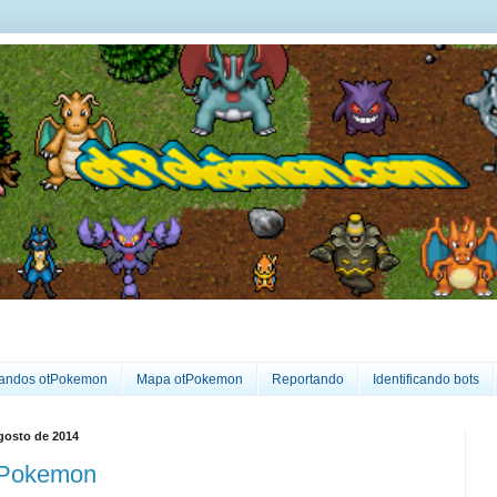
ndos otPokemon
Mapa otPokemon
Reportando
Identificando bots
agosto de 2014
tPokemon