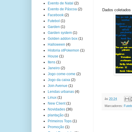
Evento de Natal
(2)
Evento de Páscoa
(2)
Dados coletados 
Facebook
(2)
Futebol
(1)
Garden
(1)
Garden system
(1)
Golden addon box
(1)
Halloween
(4)
Historia otPokemon
(1)
House
(1)
Itens
(1)
Janeiro
(2)
Jogo come-come
(2)
Jogo da caixa
(2)
Join Avenue
(1)
Lendas urbanas
(4)
Linux
(1)
às
20:24
New Client
(1)
Marcadores:
Futeb
Novidades
(36)
plantação
(1)
Primeiros Tops
(1)
Promoção
(1)