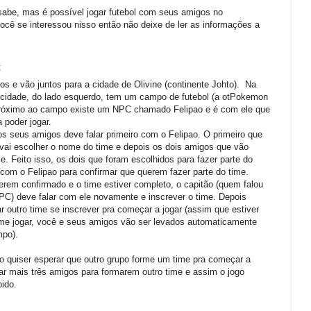
sabe, mas é possível jogar futebol com seus amigos no
cê se interessou nisso então não deixe de ler as informações a
:
s e vão juntos para a cidade de Olivine (continente Johto). Na
 cidade, do lado esquerdo, tem um campo de futebol (a otPokemon
Próximo ao campo existe um NPC chamado Felipao e é com ele que
a poder jogar.
s seus amigos deve falar primeiro com o Felipao. O primeiro que
vai escolher o nome do time e depois os dois amigos que vão
me. Feito isso, os dois que foram escolhidos para fazer parte do
 com o Felipao para confirmar que querem fazer parte do time.
erem confirmado e o time estiver completo, o capitão (quem falou
PC) deve falar com ele novamente e inscrever o time. Depois
r outro time se inscrever pra começar a jogar (assim que estiver
ime jogar, você e seus amigos vão ser levados automaticamente
mpo).
o quiser esperar que outro grupo forme um time pra começar a
ar mais três amigos para formarem outro time e assim o jogo
ido.