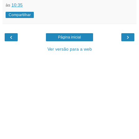
às
10:35
Compartilhar
‹
›
Página inicial
Ver versão para a web