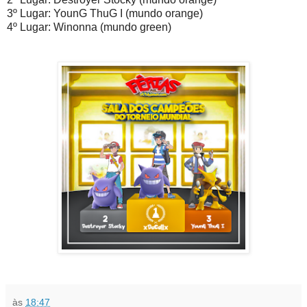
3º Lugar: YounG ThuG I (mundo orange)
4º Lugar: Winonna (mundo green)
às
18:47