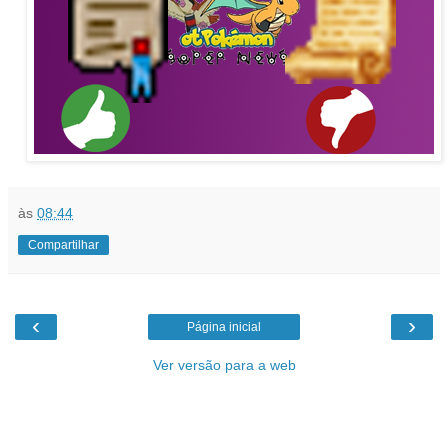
às
08:44
Compartilhar
‹
›
Página inicial
Ver versão para a web